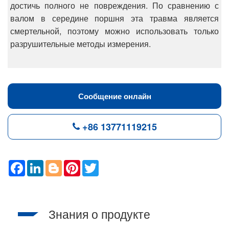
достичь полного не повреждения. По сравнению с
валом в середине поршня эта травма является
смертельной, поэтому можно использовать только
разрушительные методы измерения.
Сообщение онлайн
+86 13771119215
F
L
B
P
T
a
i
l
i
w
c
n
o
n
i
e
k
g
t
t
b
e
g
e
t
o
d
e
r
e
Знания о продукте
o
I
r
e
r
k
n
s