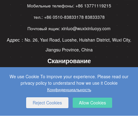
Мобильные телефоны: +86 13771119215
тел.: +86 0510-83833178 83833378
Почтовый ящик: xinluo@wuxixinluoyy.com
Адрес：
No. 26, Yaxi Road, Luoshe, Huishan District, Wuxi City,
Jiangsu Province, China
Сканирование
We use Cookie To improve your experience. Please read our
privacy policy to understand how we use it Cookie
Конфиденциальность
Reject Cookies
Allow Cookies
CopyRight © 2025 Wuxi Xinluo гидравлические машины Co., Ltd
Все права
SEO Services
by Wangke
Карта сайта
RSS-каналы
XML
Конфиденциальность