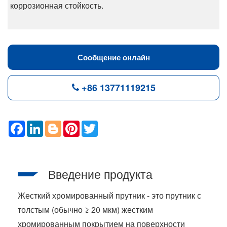
коррозионная стойкость.
Сообщение онлайн
+86 13771119215
F
L
B
P
T
a
i
l
i
w
c
n
o
n
i
e
k
g
t
t
b
e
g
e
t
o
d
e
r
e
Введение продукта
o
I
r
e
r
k
n
s
t
Жесткий хромированный прутник - это прутник с
толстым (обычно ≥ 20 мкм) жестким
хромированным покрытием на поверхности