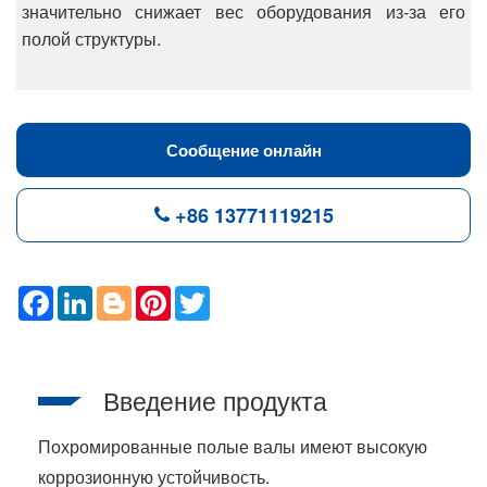
значительно снижает вес оборудования из-за его
полой структуры.
Сообщение онлайн
+86 13771119215
F
L
B
P
T
a
i
l
i
w
c
n
o
n
i
e
k
g
t
t
b
e
g
e
t
o
d
e
r
e
Введение продукта
o
I
r
e
r
k
n
s
t
Похромированные полые валы имеют высокую
коррозионную устойчивость.